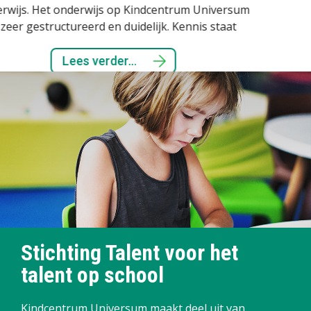
 Kindcentrum Universum
idelijk. Kennis staat
Lees verder..
nspreekt? Maak dan snel
n rondleiding.
.
Stichting Talent voor het
talent op school
Kindcentrum Universum maakt deel uit van
Stichting Talent. Stichting Talent vormt het bestuur