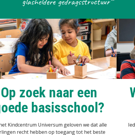
glasheldere gedragsstructuur'"
aar een
Wij weten 
sschool?
werk
m geloven we dat alle
Iedereen binnen ons Kindce
toegang tot het beste
werkt, wij streven het b