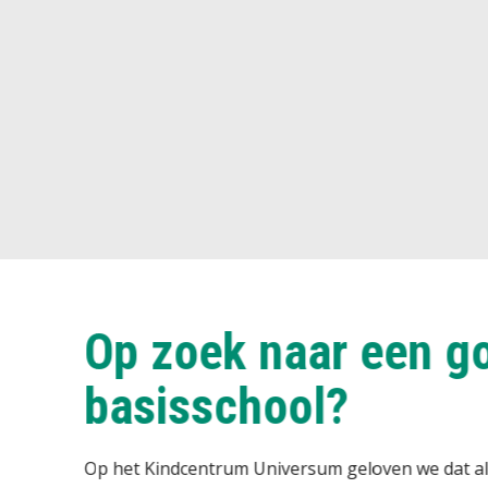
Wij wet
Iedereen binnen on
streven het beste 