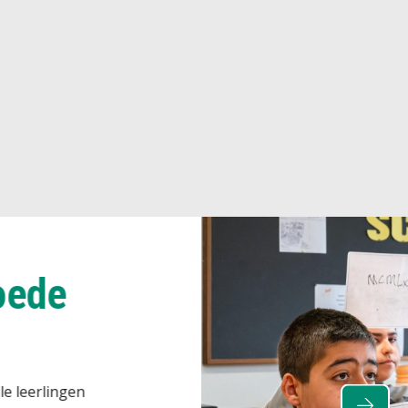
en hoe leren werkt!
s Kindcentrum weet hoe leren werkt, wij
onderwijs na.